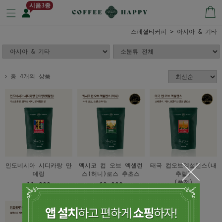
시음3종
스페셜티커피
아시아 & 기타
총 4개의 상품
인도네시아 시디카랑 만
멕시코 컵 오브 엑셀런
태국 컵오브엑설런스(내
데링
스(허니)로스 추초스
추럴)
(품절)
11,000
63,000