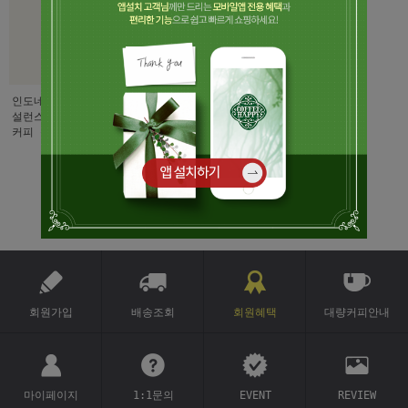
인도네시아 컵 오브 엑
설런스(내추럴)(와노자
커피 플롯 사트레아 아
맘비)
(품절)
1
회원가입
배송조회
회원혜택
대량커피안내
마이페이지
1:1문의
EVENT
REVIEW