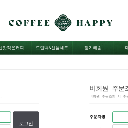
신맛적은커피
드립백&선물세트
정기배송
비회원 주문
.
비회원 주문조회 시 주
주문자명
로그인