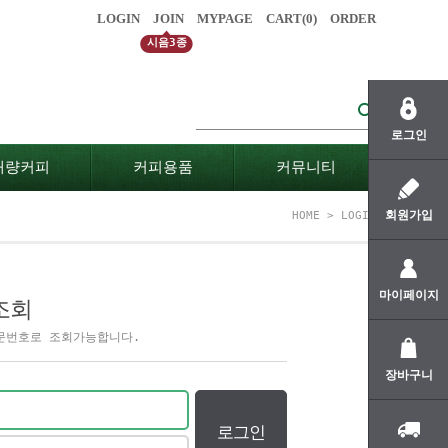
LOGIN
JOIN
MYPAGE
CART(
0
)
ORDER
시음3종
로그인
대량커피
커피용품
커뮤니티
회원가입
HOME
>
LOGIN
마이페이지
조회
문번호로 조회가능합니다.
장바구니
로그인