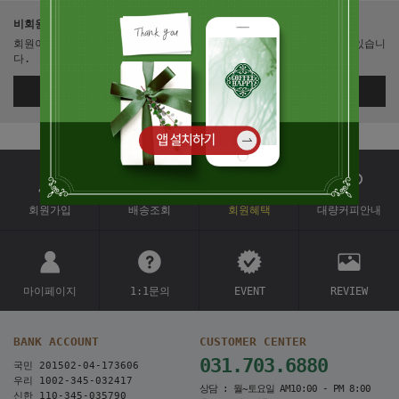
비회원이신가요?
회원이 되시면 빠른 신상품 정보와 다양한 할인 혜택을 받으실 수 있습니
다.
회원가입
회원가입
배송조회
회원혜택
대량커피안내
마이페이지
1:1문의
EVENT
REVIEW
BANK ACCOUNT
CUSTOMER CENTER
031.703.6880
국민 201502-04-173606
우리 1002-345-032417
상담 : 월~토요일 AM10:00 - PM 8:00
신한 110-345-035790