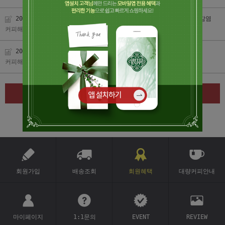
2008-03-25 조선일보 붐업 코리아 | 커피하나로 행복바이러스 감염
커피해피
| 2011-12-27
2007-04-15 조선일보 | 커피를 알면 행복한 세상이 활짝!!...
커피해피
| 2011-12-20
글쓰기
1
회원가입
배송조회
회원혜택
대량커피안내
마이페이지
1:1문의
EVENT
REVIEW