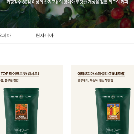
오피아
탄자니아