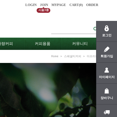
LOGIN
JOIN
MYPAGE
CART(
0
)
ORDER
시음3종
로그인
대량커피
커피용품
커뮤니티
회원가입
Home
>
스페셜티커피
>
아프리카
마이페이지
장바구니