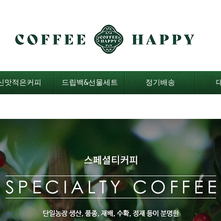
신맛적은커피
드립백&선물세트
정기배송