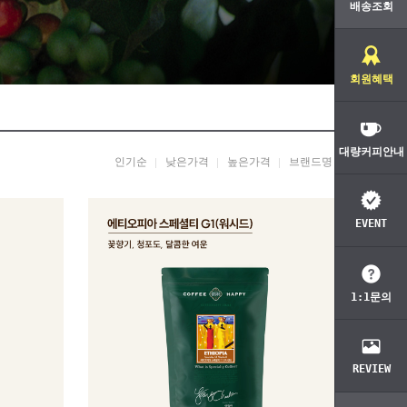
배송조회
회원혜택
대량커피안내
인기순
낮은가격
높은가격
브랜드명
EVENT
1:1문의
REVIEW