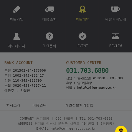
회원가입
배송조회
회원혜택
대량커피안내
마이페이지
1:1문의
EVENT
REVIEW
BANK ACCOUNT
CUSTOMER CENTER
031.703.6880
국민 201502-04-173606
우리 1002-345-032417
상담 : 월~토요일 AM10:00 - PM 8:00
신한 110-345-035790
휴무 : 일요일휴무
농협 3020-459-7857-11
메일 : help@coffeehappy.co.kr
예금주 : 양철안
회사소개
이용안내
개인정보처리방침
COMPANY 커피해피 | CEO 양철안 | TEL
031-703-6880
ADDRESS 경기도 성남시 분당구 서현로 494번길 9 (분당동)
E-MAIL help@coffeehappy.co.kr