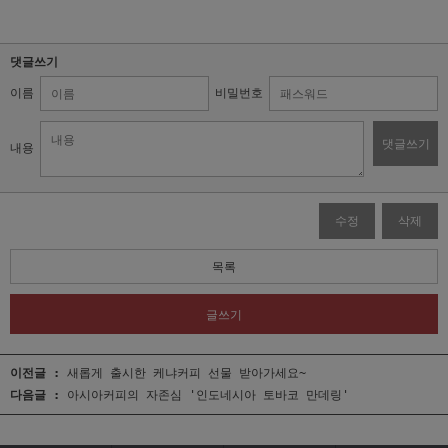
댓글쓰기
이름
비밀번호
댓글쓰기
내용
수정
삭제
목록
글쓰기
이전글 :
새롭게 출시한 케냐커피 선물 받아가세요~
다음글 :
아시아커피의 자존심 '인도네시아 토바코 만데링'