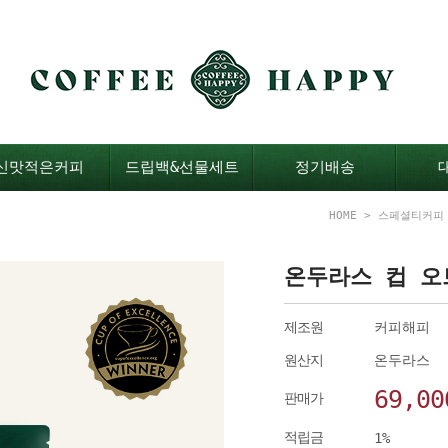
신맛적은커피
드립백&선물세트
정기배송
HOME
>
스페셜티커피
온두라스 컵 오
제조원
커피해피
원산지
온두라스
69,00
판매가
적립금
1%