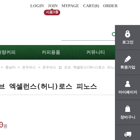
LOGIN
JOIN
MYPAGE
CART(
0
)
ORDER
시음3종
로그인
대량커피
커피용품
커뮤니티
회원가입
>
중남미
>
온두라스
> 온두라스 컵 오브 엑셀런스(허니)로스 피노스
브 엑셀런스(허니)로스 피노스
마이페이지
장바구니
0
원