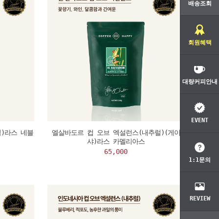
배송조회
회원혜택
대량커피안내
EVENT
)라스 네블
엘살바도르 컵 오브 엑설런스(내추럴)(게이
샤)라스 카멜리아스
65,000
1:1문의
REVIEW