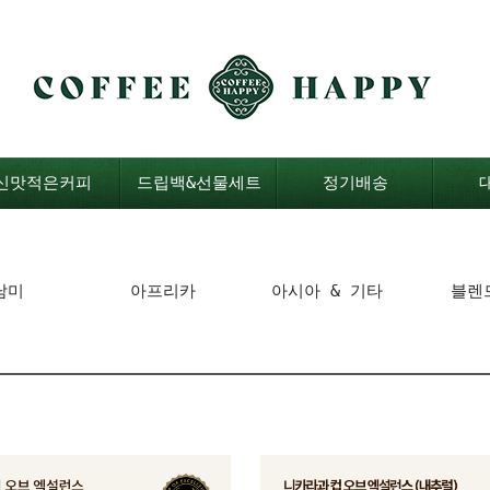
신맛적은커피
드립백&선물세트
정기배송
남미
아프리카
아시아 & 기타
블렌