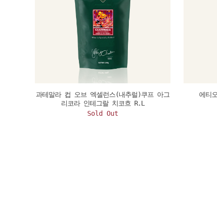
과테말라 컵 오브 엑셀런스(내추럴)쿠프 아그
에티오
리코라 인테그랄 치코흐 R.L
Sold Out