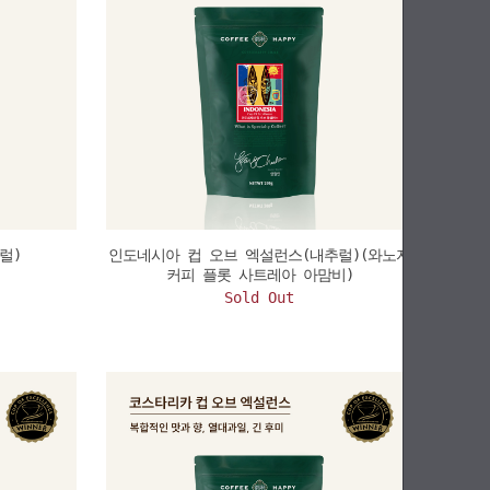
럴)
인도네시아 컵 오브 엑설런스(내추럴)(와노자
커피 플롯 사트레아 아맘비)
Sold Out