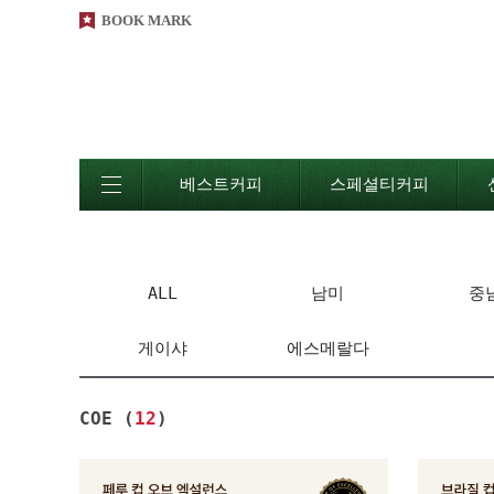
BOOK MARK
베스트커피
스페셜티커피
ALL
남미
중
게이샤
에스메랄다
COE (
12
)