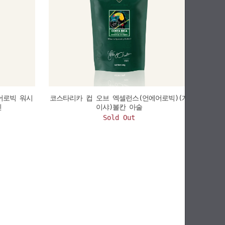
어로빅 워시
코스타리카 컵 오브 엑셀런스(언에어로빅)(게
틴
이샤)볼칸 아술
Sold Out