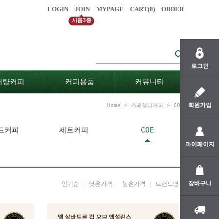
LOGIN
JOIN
MYPAGE
CART(
0
)
ORDER
시음3종
로그인
대량커피
커피용품
커뮤니티
회원가입
Home
>
스페셜티커피
>
COE
드커피
세트커피
COE
마이페이지
장바구니
인기순
낮은가격
높은가격
브랜드명