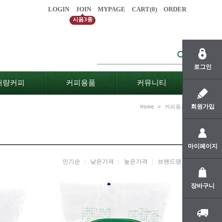
LOGIN
JOIN
MYPAGE
CART(
0
)
ORDER
시음3종
로그인
대량커피
커피용품
커뮤니티
회원가입
Home
>
커피용품
마이페이지
인기순
낮은가격
높은가격
브랜드명
장바구니