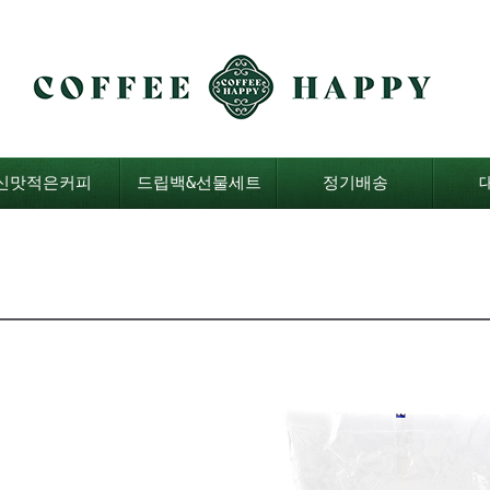
신맛적은커피
드립백&선물세트
정기배송