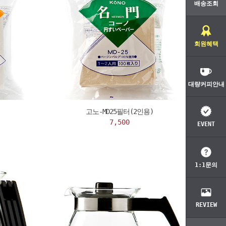
배송조회
회원혜택
대량커피안내
고노-MD25필터(2인용)
7,500
EVENT
1:1문의
REVIEW