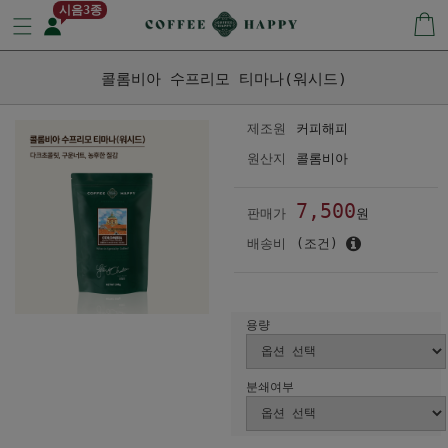
시음3종
콜롬비아 수프리모 티마나(워시드)
제조원
커피해피
원산지
콜롬비아
7,500
판매가
원
배송비
(조건)
용량
분쇄여부