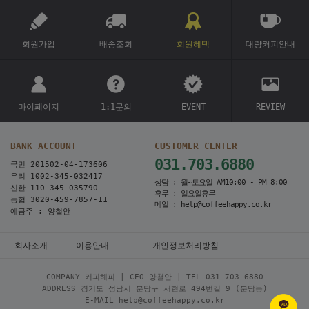
회원가입
배송조회
회원혜택
대량커피안내
마이페이지
1:1문의
EVENT
REVIEW
BANK ACCOUNT
CUSTOMER CENTER
031.703.6880
국민 201502-04-173606
우리 1002-345-032417
상담 : 월~토요일 AM10:00 - PM 8:00
신한 110-345-035790
휴무 : 일요일휴무
농협 3020-459-7857-11
메일 : help@coffeehappy.co.kr
예금주 : 양철안
회사소개
이용안내
개인정보처리방침
COMPANY 커피해피 | CEO 양철안 | TEL
031-703-6880
ADDRESS 경기도 성남시 분당구 서현로 494번길 9 (분당동)
E-MAIL help@coffeehappy.co.kr