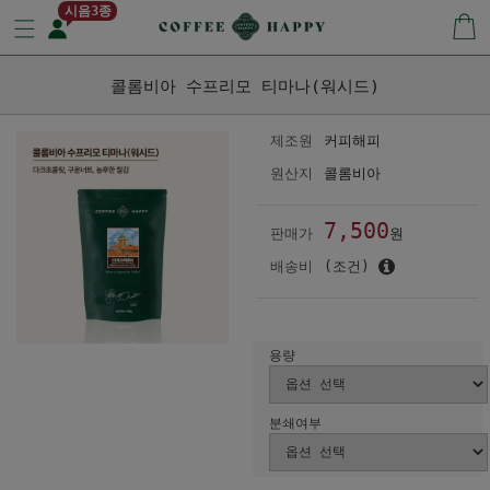
시음3종
콜롬비아 수프리모 티마나(워시드)
제조원
커피해피
원산지
콜롬비아
7,500
판매가
원
배송비
(조건)
용량
분쇄여부