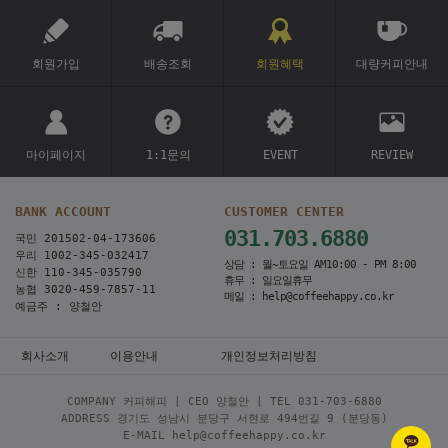
회원가입
배송조회
회원혜택
대량커피안내
마이페이지
1:1문의
EVENT
REVIEW
BANK ACCOUNT
CUSTOMER CENTER
031.703.6880
국민 201502-04-173606
우리 1002-345-032417
상담 : 월~토요일 AM10:00 - PM 8:00
신한 110-345-035790
휴무 : 일요일휴무
농협 3020-459-7857-11
메일 : help@coffeehappy.co.kr
예금주 : 양철안
회사소개
이용안내
개인정보처리방침
COMPANY 커피해피 | CEO 양철안 | TEL
031-703-6880
ADDRESS 경기도 성남시 분당구 서현로 494번길 9 (분당동)
E-MAIL help@coffeehappy.co.kr