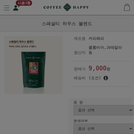
시음3종
스페셜티 하우스 블렌드
제조원
커피해피
콜롬비아,과테말라
원산지
등
9,000
판매가
원
배송비
(조건)
용 량
분쇄여부