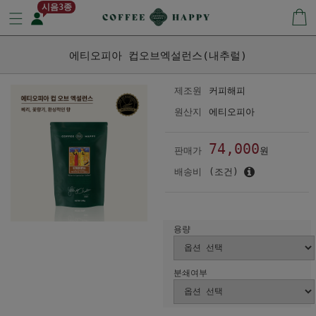
시음3종
에티오피아 컵오브엑설런스(내추럴)
제조원
커피해피
원산지
에티오피아
74,000
판매가
원
배송비
(조건)
용량
분쇄여부