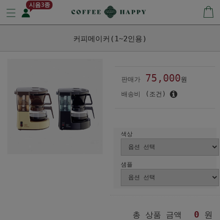
시음3종
커피메이커(1~2인용)
75,000
판매가
원
배송비
(조건)
색상
샘플
0
원
총 상품 금액