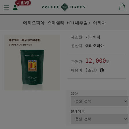
시음3종
에티오피아 스페셜티 G1(내추럴) 아리차
제조원
커피해피
원산지
에티오피아
12,000
판매가
원
배송비
(조건)
용량
분쇄여부