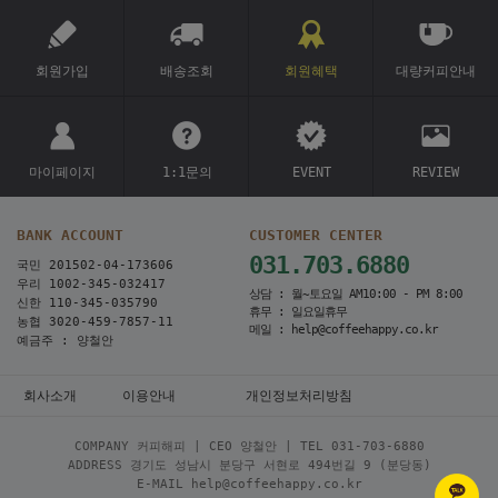
회원가입
배송조회
회원혜택
대량커피안내
마이페이지
1:1문의
EVENT
REVIEW
BANK ACCOUNT
CUSTOMER CENTER
031.703.6880
국민 201502-04-173606
우리 1002-345-032417
상담 : 월~토요일 AM10:00 - PM 8:00
신한 110-345-035790
휴무 : 일요일휴무
농협 3020-459-7857-11
메일 : help@coffeehappy.co.kr
예금주 : 양철안
회사소개
이용안내
개인정보처리방침
COMPANY 커피해피 | CEO 양철안 | TEL
031-703-6880
ADDRESS 경기도 성남시 분당구 서현로 494번길 9 (분당동)
E-MAIL help@coffeehappy.co.kr