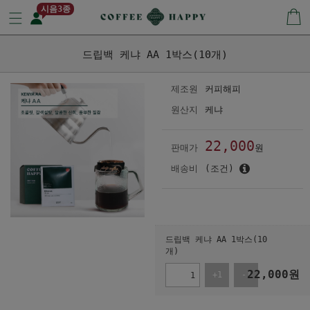
시음3종
드립백 케냐 AA 1박스(10개)
제조원
커피해피
원산지
케냐
22,000
판매가
원
배송비
(조건)
드립백 케냐 AA 1박스(10
개)
22,000
원
+1
-1