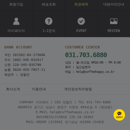
회원가입
배송조회
회원혜택
대량커피안내
마이페이지
1:1문의
EVENT
REVIEW
BANK ACCOUNT
CUSTOMER CENTER
031.703.6880
국민 201502-04-173606
우리 1002-345-032417
상담 : 월~토요일 AM10:00 - PM 8:00
신한 110-345-035790
휴무 : 일요일휴무
농협 3020-459-7857-11
메일 : help@coffeehappy.co.kr
예금주 : 양철안
회사소개
이용안내
개인정보처리방침
COMPANY 커피해피 | CEO 양철안 | TEL
031-703-6880
ADDRESS 경기도 성남시 분당구 서현로 494번길 9 (분당동)
E-MAIL help@coffeehappy.co.kr
BUSINESSLICENSE 135-18-18363
MAIL-ORDER LICENSE 경기성남 제2006-1540호