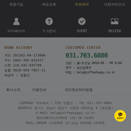
회원가입
배송조회
회원혜택
대량커피안내
마이페이지
1:1문의
EVENT
REVIEW
BANK ACCOUNT
CUSTOMER CENTER
031.703.6880
국민 201502-04-173606
우리 1002-345-032417
상담 : 월~토요일 AM10:00 - PM 8:00
신한 110-345-035790
휴무 : 일요일휴무
농협 3020-459-7857-11
메일 : help@coffeehappy.co.kr
예금주 : 양철안
회사소개
이용안내
개인정보처리방침
COMPANY 커피해피 | CEO 양철안 | TEL
031-703-6880
ADDRESS 경기도 성남시 분당구 서현로 494번길 9 (분당동)
E-MAIL help@coffeehappy.co.kr
BUSINESSLICENSE 135-18-18363
MAIL-ORDER LICENSE 경기성남 제2006-1540호