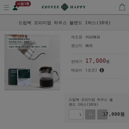
시음3종
드립백 프리미엄 하우스 블렌드 1박스(10개)
제조원
커피해피
원산지
해외
17,000
판매가
원
배송비
(조건)
드립백 프리미엄 하우스 블
렌드 1박스(10개)
17,000
원
+1
-1