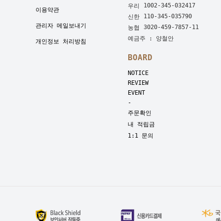
1002-345-032417
우리
이용약관
110-345-035790
신한
관리자 메일보내기
3020-459-7857-11
농협
예금주 : 양철안
개인정보 처리방침
BOARD
NOTICE
REVIEW
EVENT
-
주문확인
내 적립금
1:1 문의