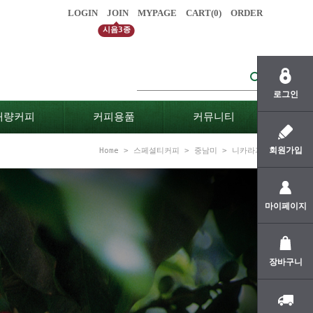
LOGIN
JOIN
MYPAGE
CART(
0
)
ORDER
시음3종
로그인
대량커피
커피용품
커뮤니티
회원가입
Home
>
스페셜티커피
>
중남미
>
니카라과
마이페이지
장바구니