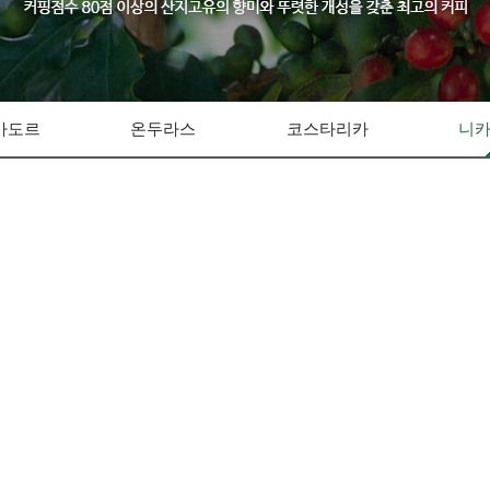
바도르
온두라스
코스타리카
니