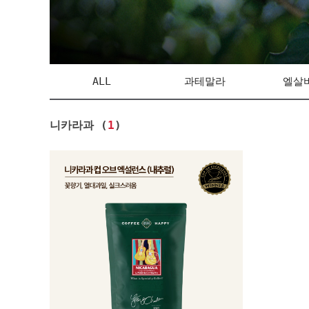
ALL
과테말라
엘살
니카라과 (
1
)