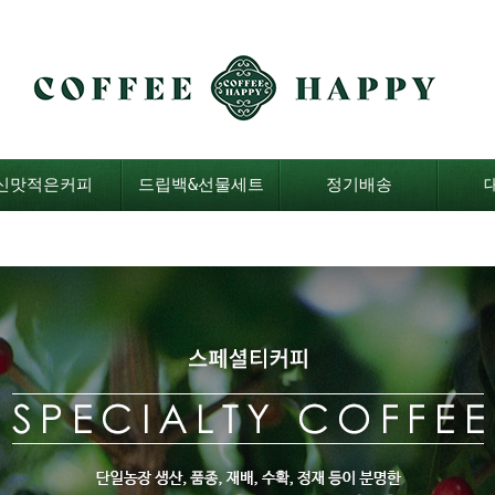
신맛적은커피
드립백&선물세트
정기배송