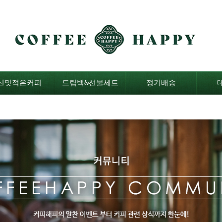
신맛적은커피
드립백&선물세트
정기배송