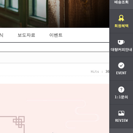
배송조회
회원혜택
식
보도자료
이벤트
대량커피안내
368
Hits :
EVENT
1:1문의
REVIEW