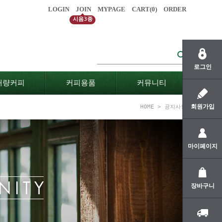
LOGIN
JOIN
MYPAGE
CART(
0
)
ORDER
시음3종
로그인
대량커피
커피용품
커뮤니티
회원가입
HOME
>
공지사항
마이페이지
장바구니