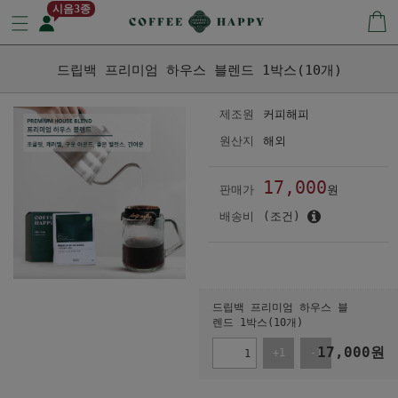
시음3종
드립백 프리미엄 하우스 블렌드 1박스(10개)
제조원
커피해피
원산지
해외
17,000
판매가
원
배송비
(조건)
드립백 프리미엄 하우스 블
렌드 1박스(10개)
17,000
원
+1
-1