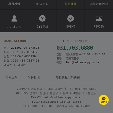
회원가입
배송조회
회원혜택
대량커피안내
마이페이지
1:1문의
EVENT
REVIEW
BANK ACCOUNT
CUSTOMER CENTER
031.703.6880
국민 201502-04-173606
우리 1002-345-032417
상담 : 월~토요일 AM10:00 - PM 8:00
신한 110-345-035790
휴무 : 일요일휴무
농협 3020-459-7857-11
메일 : help@coffeehappy.co.kr
예금주 : 양철안
회사소개
이용안내
개인정보처리방침
COMPANY 커피해피 | CEO 양철안 | TEL
031-703-6880
ADDRESS 경기도 성남시 분당구 서현로 494번길 9 (분당동)
E-MAIL help@coffeehappy.co.kr
BUSINESSLICENSE 135-18-18363
MAIL-ORDER LICENSE 경기성남 제2006-1540호