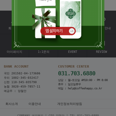
회원가입
배송조회
회원혜택
대량커피안내
마이페이지
1:1문의
EVENT
REVIEW
BANK ACCOUNT
CUSTOMER CENTER
031.703.6880
국민 201502-04-173606
우리 1002-345-032417
상담 : 월~토요일 AM10:00 - PM 8:00
신한 110-345-035790
휴무 : 일요일휴무
농협 3020-459-7857-11
메일 : help@coffeehappy.co.kr
예금주 : 양철안
회사소개
이용안내
개인정보처리방침
COMPANY 커피해피 | CEO 양철안 | TEL
031-703-6880