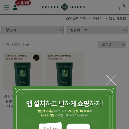
시음3종
스페셜티커피
중남미
엘살바도르
총 2개의 상품
엘살바도르 컵 오브 엑
엘살바도르 마이크로랏
설런스(내추럴)(게이
(내추럴) 산타 마리아
샤)라스 카멜리아스
(품절)
65,000
1