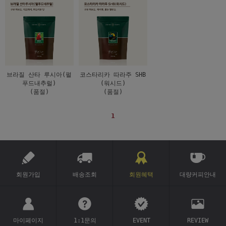
브라질 산타 루시아(펄
코스타리카 따라주 SHB
푸드내추럴)
(워시드)
(품절)
(품절)
1
회원가입
배송조회
회원혜택
대량커피안내
마이페이지
1:1문의
EVENT
REVIEW