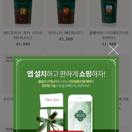
에티오피아 모카 시다모
탄자니아 AA(워시드)
콜롬비아 디카페인(마운
G2(워시드)
틴워터)
45,000
45,000
11,000
프리미엄 하우스 블렌드
과테말라 안티구아 SHB
에티오피아 모카 예가체
(워시드)
프 G2(워시드)
7,500
7,500
8,000