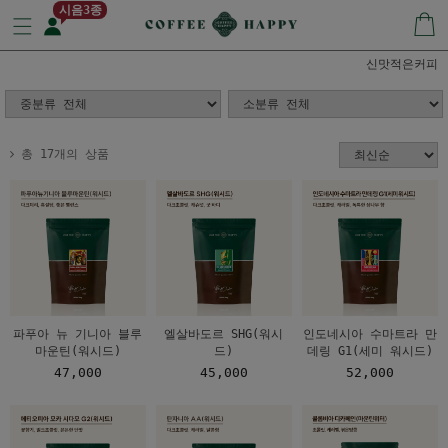
시음3종
신맛적은커피
총 17개의 상품
파푸아 뉴 기니아 블루
엘살바도르 SHG(워시
인도네시아 수마트라 만
마운틴(워시드)
드)
데링 G1(세미 워시드)
47,000
45,000
52,000